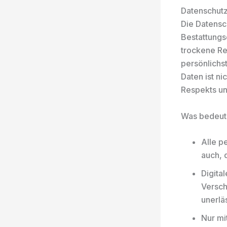
Datenschutz
Die Datensc
Bestattungsd
trockene Re
persönlichs
Daten ist ni
Respekts un
Was bedeut
Alle p
auch, 
Digita
Versch
unerläs
Nur mi