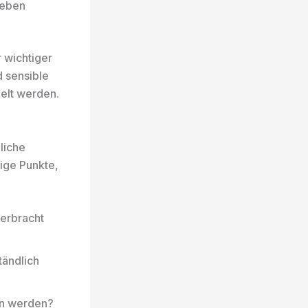
geben
r wichtiger
d sensible
delt werden.
dliche
tige Punkte,
erbracht
tändlich
en werden?