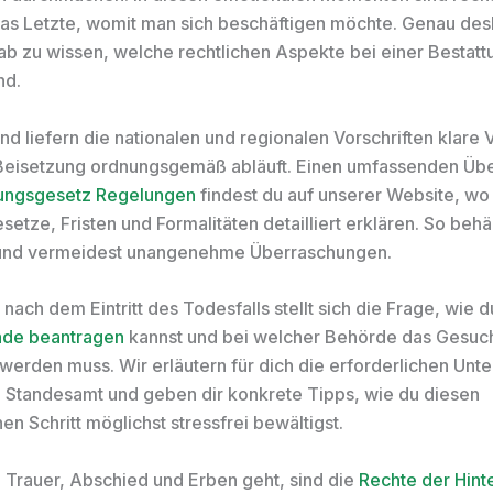
das Letzte, womit man sich beschäftigen möchte. Genau desh
rab zu wissen, welche rechtlichen Aspekte bei einer Bestatt
nd.
nd liefern die nationalen und regionalen Vorschriften klare
Beisetzung ordnungsgemäß abläuft. Einen umfassenden Übe
tungsgesetz Regelungen
findest du auf unserer Website, wo 
setze, Fristen und Formalitäten detailliert erklären. So behä
 und vermeidest unangenehme Überraschungen.
 nach dem Eintritt des Todesfalls stellt sich die Frage, wie d
nde beantragen
kannst und bei welcher Behörde das Gesuc
 werden muss. Wir erläutern für dich die erforderlichen Unt
 Standesamt und geben dir konkrete Tipps, wie du diesen
en Schritt möglichst stressfrei bewältigst.
Trauer, Abschied und Erben geht, sind die
Rechte der Hint