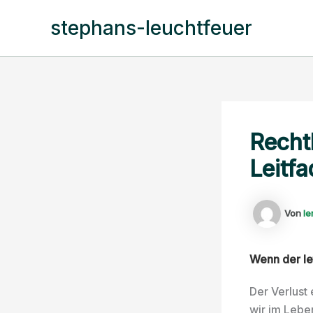
Zum
stephans-leuchtfeuer
Inhalt
springen
Recht
Leitf
Von
l
Wenn der le
Der Verlust
wir im Lebe