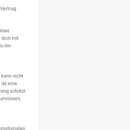
Vertrag
iöser
 dich mit
u ihn
 kann nicht
ist eine
rung schützt
äumnissen.
emotionalen