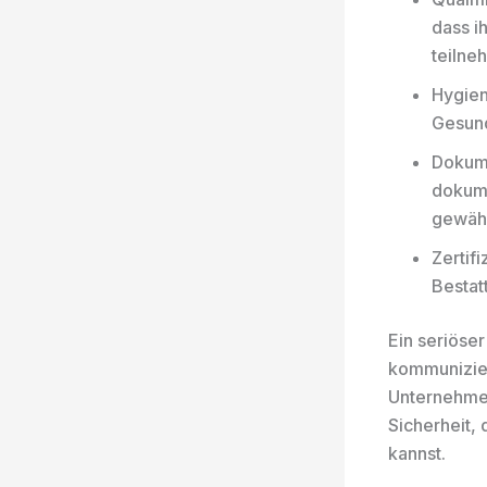
dass i
teilne
Hygien
Gesund
Dokume
dokume
gewähr
Zertif
Bestat
Ein seriöser
kommunizier
Unternehmen
Sicherheit, 
kannst.