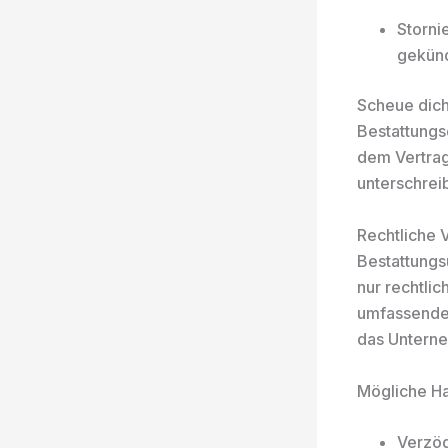
Storni
gekün
Scheue dich 
Bestattungsd
dem Vertrag
unterschreib
Rechtliche 
Bestattungs
nur rechtli
umfassende 
das Unterne
Mögliche Ha
Verzög