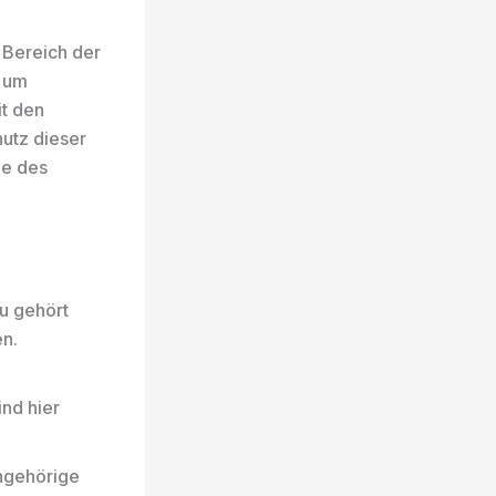
 Bereich der
r um
t den
utz dieser
ge des
zu gehört
en.
nd hier
Angehörige