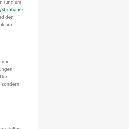
en rund um
//stephans-
und den
ühlsam
genau
lungen
 Die
g, sondern
herstellen,