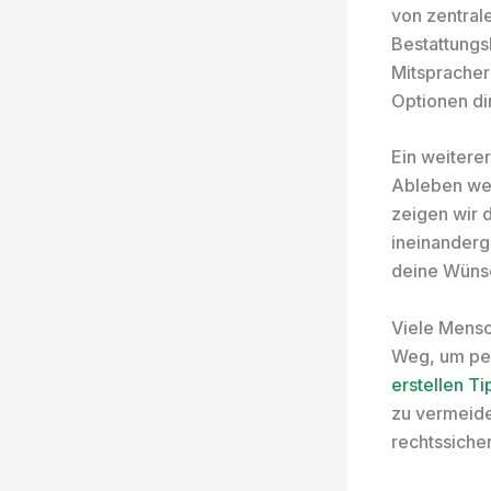
von zentral
Bestattungs
Mitspracher
Optionen di
Ein weiterer
Ableben wel
zeigen wir 
ineinanderg
deine Wünsc
Viele Mensc
Weg, um per
erstellen Ti
zu vermeide
rechtssiche