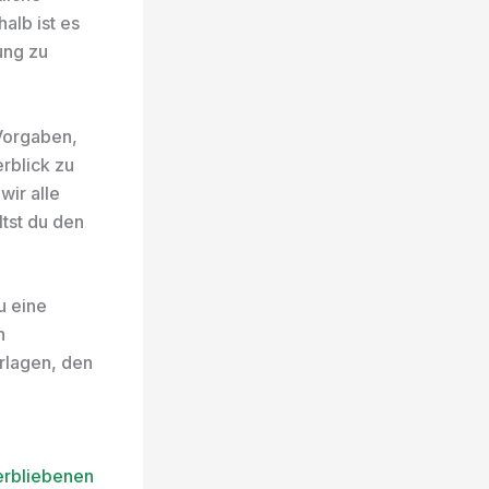
alb ist es
ung zu
 Vorgaben,
rblick zu
wir alle
ltst du den
u eine
h
erlagen, den
erbliebenen