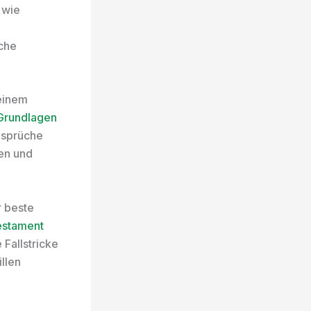
 wie
lche
deinem
Grundlagen
ansprüche
ren und
r beste
estament
 Fallstricke
llen