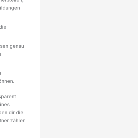
bildungen
die
ssen genau
u
s
önnen.
nsparent
ines
en dir die
rtner zählen